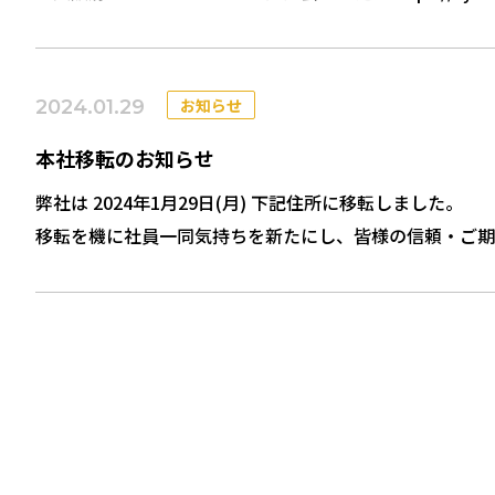
として弊社が紹介されました。 これからも皆さまのご期
お知らせ
2024.01.29
本社移転のお知らせ
弊社は 2024年1月29日(月) 下記住所に移転しました。
移転を機に社員一同気持ちを新たにし、皆様の信頼・ご期
一層の努力をしてまいりますので
今後とも倍旧のご支援、ご愛顧を賜りますようよろしくお願い申
各線 淀屋橋駅/北浜駅 19番出口すぐ
【電話番号】06-6203-3377
【FAX番号】 06-6203-3380
投
【移転日】 2024年1月29日 お近くにお越しの際はぜ
稿
の
ペ