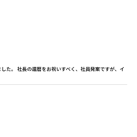
ました。 社長の還暦をお祝いすべく、社員発案ですが、イ
の顔を模したポブルヘッド人形。
。