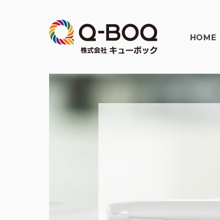
HOME
Q-
BOQ
株
式
会
社
キ
ュ
ー
ボ
ッ
ク