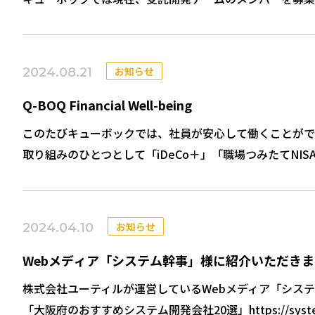
「これで奥さんにも自慢できるわ！」と笑いながら話して
エントリー、お待ちしております！ 🛠 受託開発って
たり。
お客様の課題を一緒に考えながら、仕様をすり合わせて、
全員の集合写真は撮り忘れてしまいましたが、それもまた
動画配信やアプリ内課金、ストアリリースまで対応可能で
お知らせ
2024.08.21
かわりにそれぞれのスマホには、自然な笑顔の写真がたく
共通しているのは「気持ちよく、誠実に仕事したい」と
阪神ファンの社長のテンションもさらにアップ！！ ちな
い。 ◯ チームで開発するのが好きな方
Q-BOQ Financial Well-being
「阪神甲子園球場のライトスタンド年間指定席」
◯ 受託開発に興味がある、または経験がある方
このたびキューボックでは、社員が安心して働くことがで
を契約しており、社員の皆さんに楽しんでいただいていま
◯ ユーザーやクライアントの「こうしたい」に寄り
取り組みのひとつとして「iDeCo＋」「職場つみたてNI
還暦祝いは、気持ちよく働ける環境の延長線上にある
◯ まあまあ真面目だけど、ちょっと笑いも大事に
社員説明会を開催しました。 最近よく耳にするようになった
ちょっとした社内の良い出来事でした。 そして、阪神タ
連絡ください。
という広い概念を指す言葉のようです。 ウェルビーイン
社員も社長もニッコリな一日。 社員がやりたいことを、
カジュアル面談もOKです。お互いのことをよく知ったう
"Financial Well-being"（ファイナンシャ
特別だけど、特別すぎない、ちょうどいいお祝いのかたち
お知らせ
2024.04.10
を、いいやり方で」つくりたい人たちが集まる場所です。
現在および将来にわたって、経済的な観点から一人ひとり
ちょっと不器用でもOK、おもしろがって一緒に考えてく
安心感を得られている状態」（金融庁）と定義されていま
Webメディア「システム幹事」様に紹介いただき
「経済的」に安心・安定した将来を過ごしていけるような
株式会社ユーティルが運営しているWebメディア「シス
「大阪府のおすすめシステム開発会社20選」https://system-ka