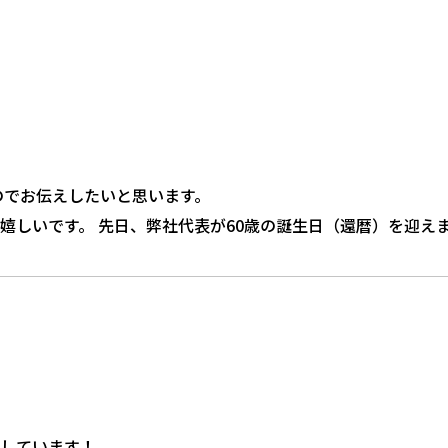
のでお伝えしたいと思います。
嬉しいです。 先日、弊社代表が60歳の誕生日（還暦）を迎え
ブルヘッド人形でサプライズ！ プレゼントに選んだのは、社長
ず笑顔に。
りエピソード スピーチの中では、社長からこんなエピソードが
ところ、
やね」と
なが集まってくれたことがとても嬉しかったようで
しています！