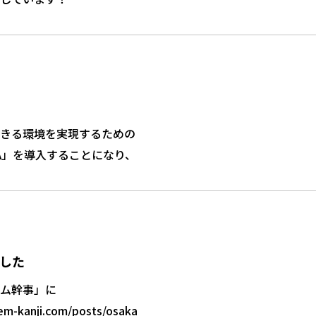
くれました。 集合写真はないけど、笑顔はたくさん 歓談タ
、どんな仕事？ キューボックの受託開発は「言われたものを作る
一緒に育てていく仕事です。 私たちの得意領域はスマートフォ
私たちらしいオチ。
す。 社内には「技術の話が好きな人」「着実に進めるのが得
さん残っていました。 実は阪神も勝ってました！ この日は阪
いうスタンス。
こんな人をお待ちしています 大それたこ
みに当社では福利厚生として
きる環境を実現するための
す。 社長の還暦祝いに阪神の勝利が重なり、上機嫌の1日とな
添える方
SA」を導入することになり、
したいタイプの方
ご応募・お問い合わせはこちら 少しで
 "Well-Being"（ウェルビーイング） 厚生労働省によ
イガース勝利というオマケまでついて
グを構成する５つの要素のひとつに
社長が支える。 そんな社風の中で実現した今回のイベントは
えで進められたらと思っています。
https://en-gage
ル・ウェルビーイング） があります。 経済的な観点から「自らの経済状
でした。
が多様な幸せを実現し
れる人、ぜひご一緒したいです。 そんな仲間に出会えることを
す。 キューボックでは、社員・その家族全員が将来のお金に
ました
会社を目指していきます。
テム幹事」に
nji.com/posts/osaka