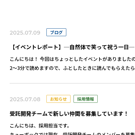
ブログ
2025.07.09
【イベントレポート】─自然体で笑って祝う一日─
こんにちは！ 今回はちょっとしたイベントがありました
2～3分で読めますので、ふとしたときに読んでもらえたら
ベントを開きました。
ささやかですが、笑顔にあふれた時間となりました！ ポ
密かに写真を撮り、監修（!?）した自信作で、社長も思わ
お知らせ
採用情報
2025.07.08
しっかり気に入ってくれたようです。 スピーチにほっこ
「社員が還暦を祝ってくれるらしいよ」とご自宅で話した
受託開発チームで新しい仲間を募集しています！
奥様からはひとこと「え、会社でちゃんと仕事してるん
こんにちは、採用担当です。
ツッコミが入ったそうです。 それでもこんなふうにみん
キューボックでは現在、受託開発チームのメンバーを募集