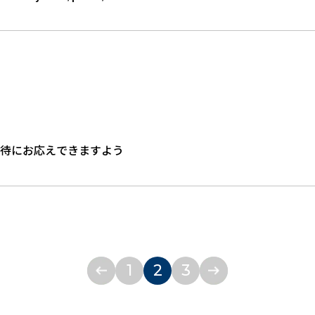
待にお応えできるよう、さらなる改善と進化に努めてまいりま
待にお応えできますよう
し上げます。 【住所】 〒541-0041 大阪市中央区北浜2-1
1
2
3
ひお立ち寄りくださいませ。