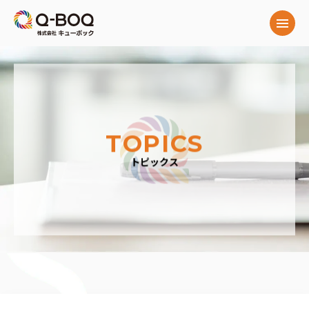
Menu
Q-
BOQ
株
式
会
社
TOPICS
キ
ュ
トピックス
ー
ボ
ッ
ク