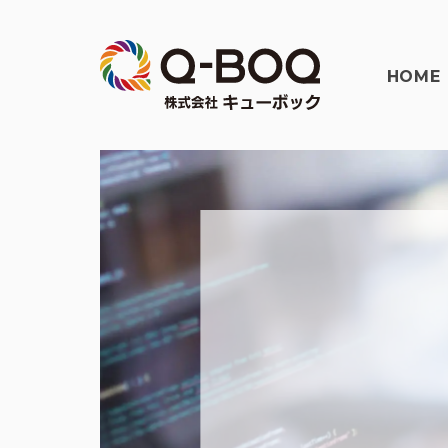
HOME
Q-
BOQ
株
式
会
社
キ
ュ
ー
ボ
ッ
ク