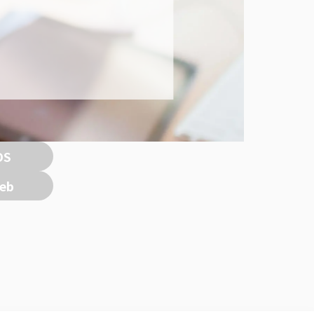
OS
eb