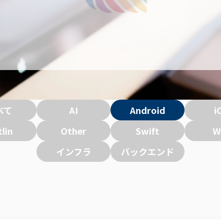
べて
AI
Android
i
lin
Other
Swift
W
インフラ
バックエンド